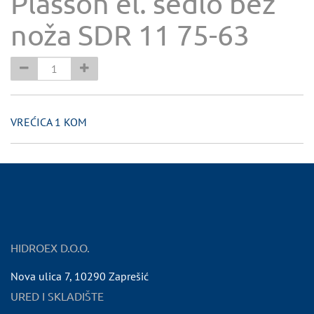
Plasson el. sedlo bez
noža SDR 11 75-63
VREĆICA 1 KOM
HIDROEX D.O.O.
Nova ulica 7
,
10290
Zaprešić
URED I SKLADIŠTE