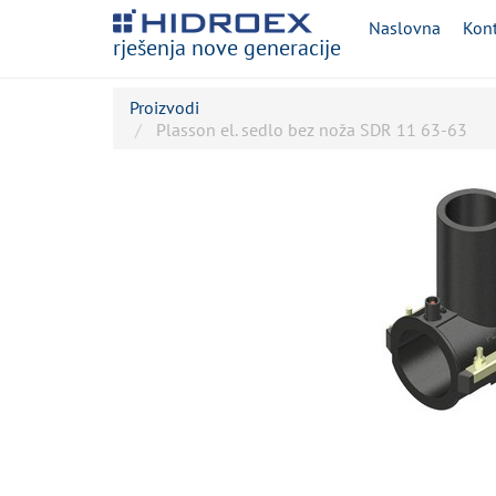
Naslovna
Kont
rješenja nove generacije
Proizvodi
Plasson el. sedlo bez noža SDR 11 63-63