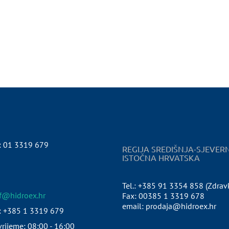
:
01 3319 679
REGIJA SREDIŠNJA-SJEVER
ISTOČNA HRVATSKA
Tel.: +385 91 3354 858 (Zdrav
pf@hidroex.hr
Fax: 00385 1 3319 678
email: prodaja@hidroex.hr
: +385 1 3319 679
rijeme: 08:00 - 16:00