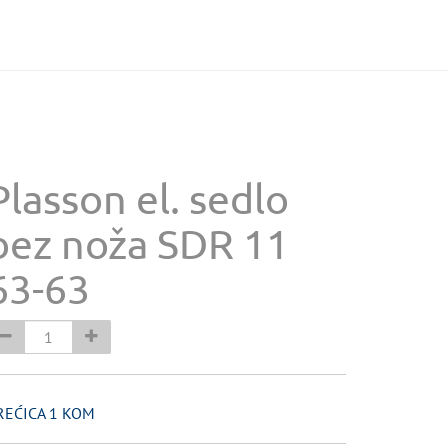
Plasson el. sedlo
bez noža SDR 11
63-63
REĆICA 1 KOM