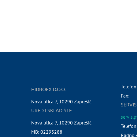
Telefon
HIDROEX D.O.O.
Fax:
Nova ulica 7
,
10290
Zaprešić
SERVIS
URED I SKLADIŠTE
servis.
Nova ulica 7
,
10290
Zaprešić
Telefon
MB:
02295288
Radno v