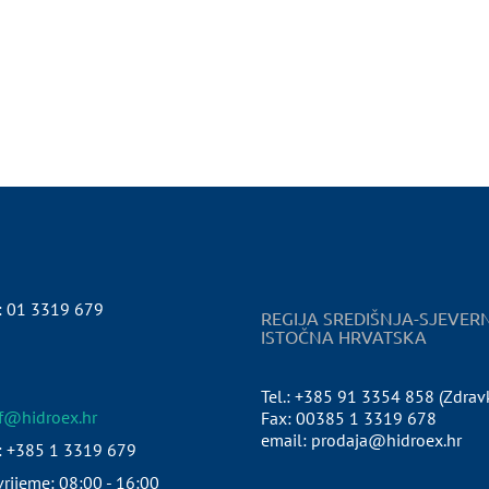
:
01 3319 679
REGIJA SREDIŠNJA-SJEVER
ISTOČNA HRVATSKA
Tel.: +385 91 3354 858 (Zdrav
pf@hidroex.hr
Fax: 00385 1 3319 678
email: prodaja@hidroex.hr
: +385 1 3319 679
rijeme: 08:00 - 16:00