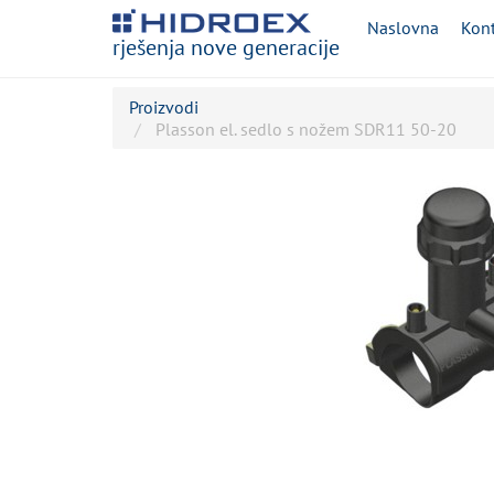
Naslovna
Kont
rješenja nove generacije
Proizvodi
Plasson el. sedlo s nožem SDR11 50-20