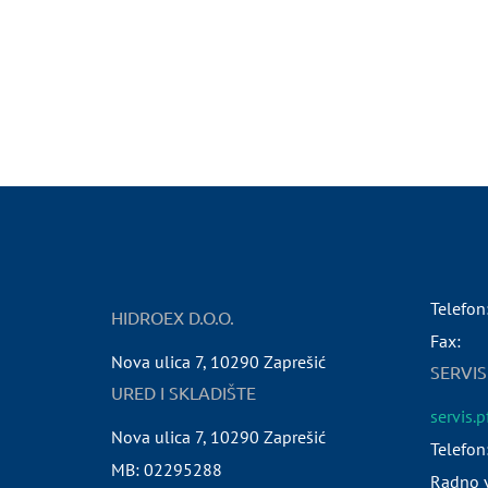
Telefon
HIDROEX D.O.O.
Fax:
Nova ulica 7
,
10290
Zaprešić
SERVIS
URED I SKLADIŠTE
servis.
Nova ulica 7
,
10290
Zaprešić
Telefon
MB:
02295288
Radno v