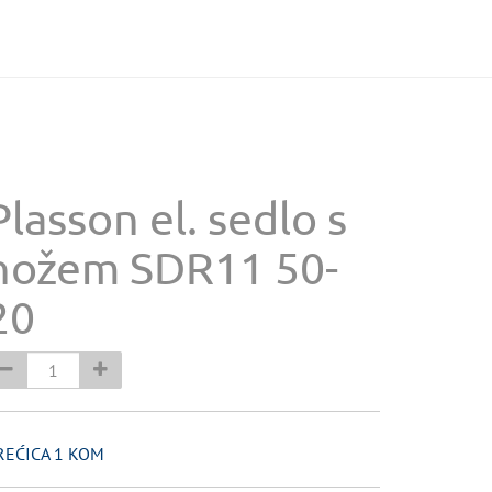
Plasson el. sedlo s
nožem SDR11 50-
20
REĆICA 1 KOM