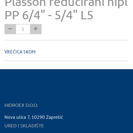
Plasson reducirani nipl
PP 6/4" - 5/4" L5
VREĆICA 5KOM
HIDROEX D.O.O.
Nova ulica 7
,
10290
Zaprešić
URED I SKLADIŠTE