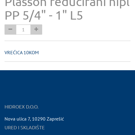
Plasson reducirani nipl
PP 5/4" - 1" L5
VREĆICA 10KOM
HIDROEX D.O.O.
Nova ulica 7
,
10290
Zaprešić
URED I SKLADIŠTE