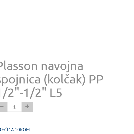
Plasson navojna
spojnica (kolčak) PP
1/2"-1/2" L5
REĆICA 10KOM