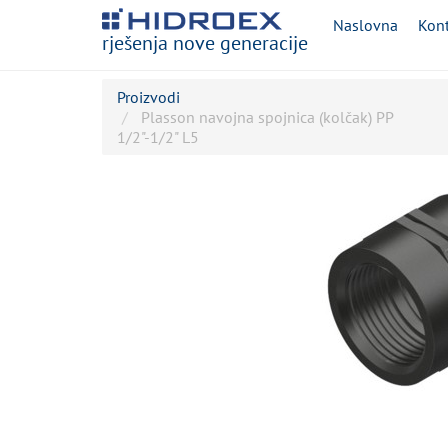
Naslovna
Kont
rješenja nove generacije
Proizvodi
Plasson navojna spojnica (kolčak) PP
1/2"-1/2" L5