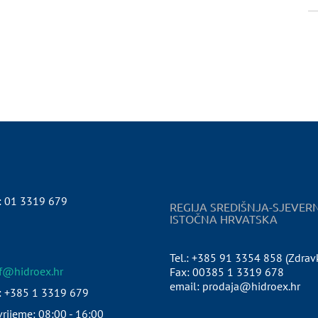
:
01 3319 679
REGIJA SREDIŠNJA-SJEVER
ISTOČNA HRVATSKA
Tel.: +385 91 3354 858 (Zdrav
pf@hidroex.hr
Fax: 00385 1 3319 678
email: prodaja@hidroex.hr
: +385 1 3319 679
rijeme: 08:00 - 16:00