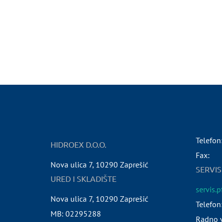
Telefon
HIDROEX D.O.O.
Fax:
Nova ulica 7
,
10290
Zaprešić
SERVIS
URED I SKLADIŠTE
servis.
Nova ulica 7
,
10290
Zaprešić
Telefon
MB:
02295288
Radno v