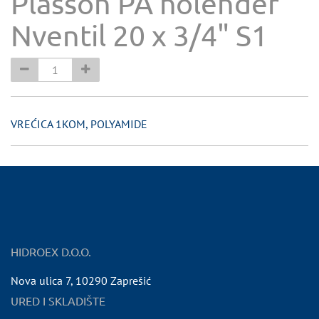
Plasson PA holender
Nventil 20 x 3/4" S1
VREĆICA 1KOM, POLYAMIDE
HIDROEX D.O.O.
Nova ulica 7
,
10290
Zaprešić
URED I SKLADIŠTE