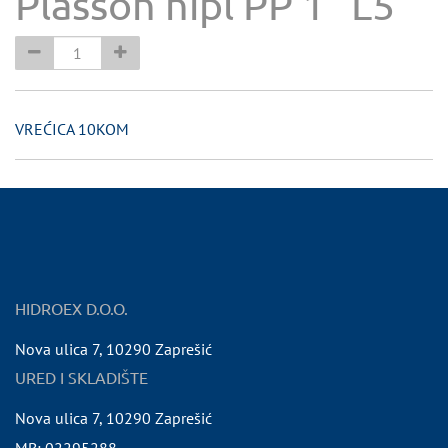
Plasson nipl PP 1" L5
VREĆICA 10KOM
HIDROEX D.O.O.
Nova ulica 7
,
10290
Zaprešić
URED I SKLADIŠTE
Nova ulica 7
,
10290
Zaprešić