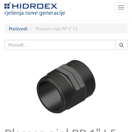
Togg
rješenja nove generacije
navig
Proizvodi
Plasson nipl PP 1" L5