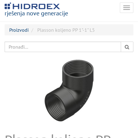
Togg
rješenja nove generacije
navig
Proizvodi
Plasson koljeno PP 1"-1" L5