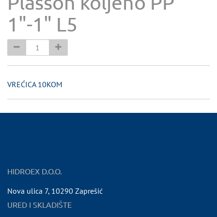
Plasson koljeno PP
1"-1" L5
VREĆICA 10KOM
HIDROEX D.O.O.
Nova ulica 7
,
10290
Zaprešić
URED I SKLADIŠTE