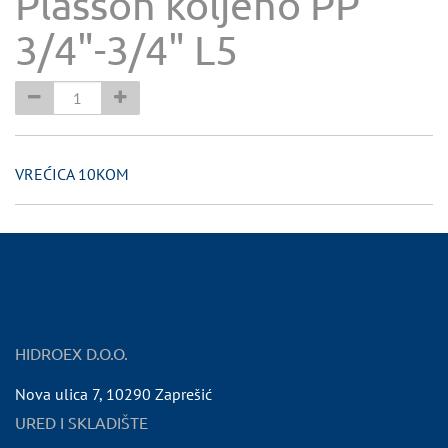
Plasson koljeno PP
3/4"-3/4" L5
VREĆICA 10KOM
HIDROEX D.O.O.
Nova ulica 7
,
10290
Zaprešić
URED I SKLADIŠTE