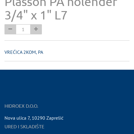
Plasson PA holender
3/4" x 1" L7
VREĆICA 2KOM, PA
HIDROEX D.O.O.
Nova ulica 7
,
10290
Zaprešić
URED I SKLADIŠTE