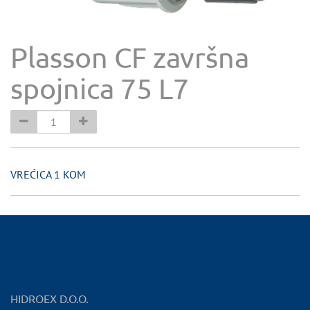
Plasson CF završna
spojnica 75 L7
VREĆICA 1 KOM
HIDROEX D.O.O.