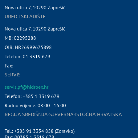
Nova ulica 7
,
10290
Zaprešić
URED I SKLADIŠTE
Nova ulica 7
,
10290
Zaprešić
MB:
02295288
OIB:
HR26999675898
Telefon:
01 3319 679
Fax:
SERVIS
servis.pf@hidroex.hr
Telefon: +385 1 3319 679
Radno vrijeme: 08:00 - 16:00
REGIJA SREDIŠNJA-SJEVERNA-ISTOČNA HRVATSKA
Tel.: +385 91 3354 858 (Zdravko)
Fax: 00385 1 3319 678