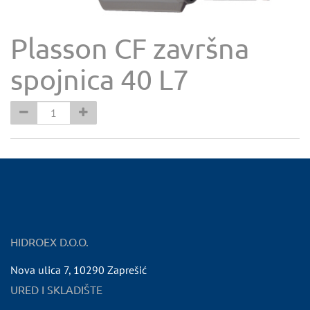
Plasson CF završna
spojnica 40 L7
HIDROEX D.O.O.
Nova ulica 7
,
10290
Zaprešić
URED I SKLADIŠTE