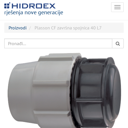
Togg
rješenja nove generacije
navig
Proizvodi
Plasson CF završna spojnica 40 L7