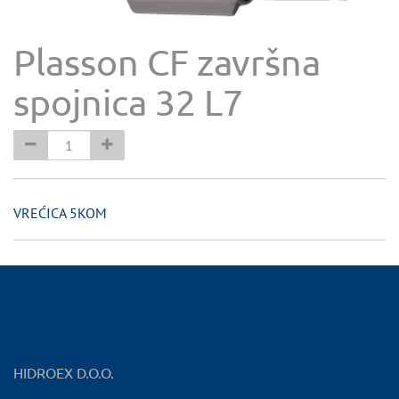
Plasson CF završna
spojnica 32 L7
VREĆICA 5KOM
HIDROEX D.O.O.