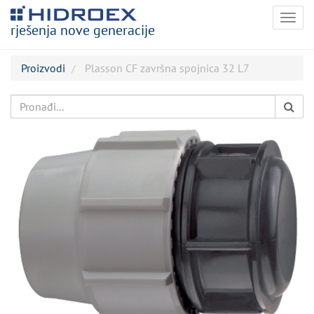
Togg
rješenja nove generacije
navig
Proizvodi
Plasson CF završna spojnica 32 L7